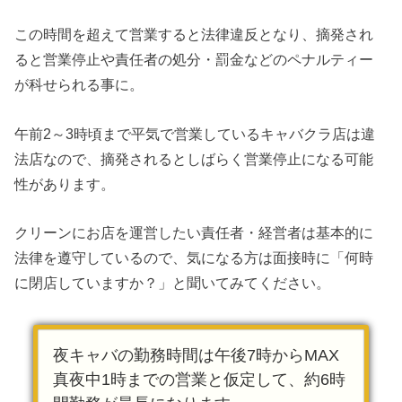
この時間を超えて営業すると法律違反となり、摘発され
ると営業停止や責任者の処分・罰金などのペナルティー
が科せられる事に。
午前2～3時頃まで平気で営業しているキャバクラ店は違
法店なので、摘発されるとしばらく営業停止になる可能
性があります。
クリーンにお店を運営したい責任者・経営者は基本的に
法律を遵守しているので、気になる方は面接時に「何時
に閉店していますか？」と聞いてみてください。
夜キャバの勤務時間は午後7時からMAX
真夜中1時までの営業と仮定して、約6時