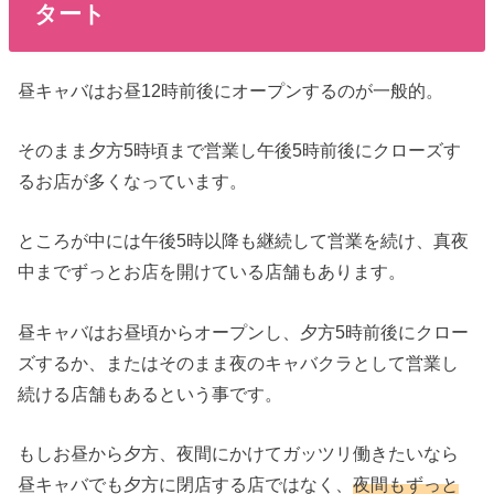
タート
昼キャバはお昼12時前後にオープンするのが一般的。
そのまま夕方5時頃まで営業し午後5時前後にクローズす
るお店が多くなっています。
ところが中には午後5時以降も継続して営業を続け、真夜
中までずっとお店を開けている店舗もあります。
昼キャバはお昼頃からオープンし、夕方5時前後にクロー
ズするか、またはそのまま夜のキャバクラとして営業し
続ける店舗もあるという事です。
もしお昼から夕方、夜間にかけてガッツリ働きたいなら
昼キャバでも夕方に閉店する店ではなく、
夜間もずっと