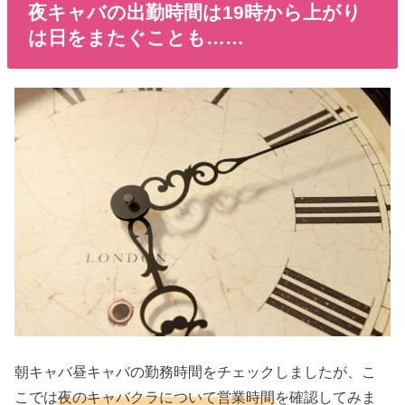
夜キャバの出勤時間は19時から上がり
は日をまたぐことも……
朝キャバ昼キャバの勤務時間をチェックしましたが、こ
こでは
夜のキャバクラについて営業時間
を確認してみま