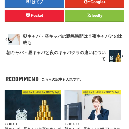
はてブ
Google+
Pocket
feedly
朝キャバ・昼キャバの勤務時間は？夜キャバとの比
較も
朝キャバ・昼キャバと夜のキャバクラの違いについ
て
RECOMMEND
こちらの記事も人気です。
朝キャバ・昼キャバ気になる点
朝キャバ・昼キャバ気になる点
2018.6.7
2018.8.28