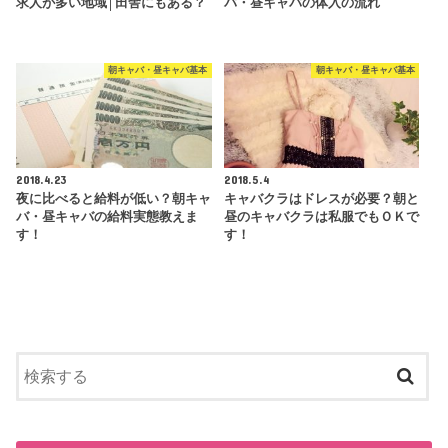
求人が多い地域│田舎にもある？
バ・昼キャバの体入の流れ
朝キャバ・昼キャバ基本
朝キャバ・昼キャバ基本
2018.4.23
2018.5.4
夜に比べると給料が低い？朝キャ
キャバクラはドレスが必要？朝と
バ・昼キャバの給料実態教えま
昼のキャバクラは私服でもＯＫで
す！
す！