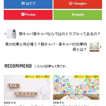
はてブ
Google+
Pocket
feedly
朝キャバ昼キャバならではのトラブルってあるの？
夜の仕事と何が違う？朝キャバ・昼キャバの仕事内
容とは？
RECOMMEND
こちらの記事も人気です。
朝キャバ・昼キャバ基本
朝キャバ・昼キャバ基本
2020.5.8
2018.9.9