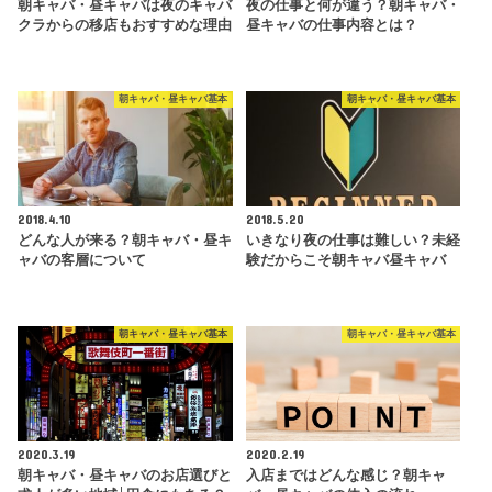
朝キャバ・昼キャバは夜のキャバ
夜の仕事と何が違う？朝キャバ・
クラからの移店もおすすめな理由
昼キャバの仕事内容とは？
朝キャバ・昼キャバ基本
朝キャバ・昼キャバ基本
2018.4.10
2018.5.20
どんな人が来る？朝キャバ・昼キ
いきなり夜の仕事は難しい？未経
ャバの客層について
験だからこそ朝キャバ昼キャバ
朝キャバ・昼キャバ基本
朝キャバ・昼キャバ基本
2020.3.19
2020.2.19
朝キャバ・昼キャバのお店選びと
入店まではどんな感じ？朝キャ